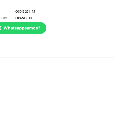
OS013-231_15
GORY
ORANGE LIFE
Whatsappeamos?