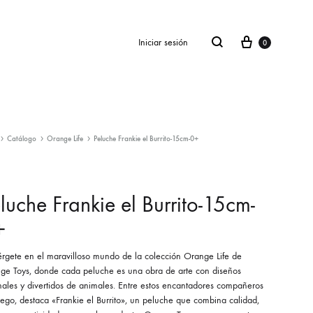
Cesta
buscar
Iniciar sesión
0
Catálogo
Orange Life
Peluche Frankie el Burrito-15cm-0+
SS2018
Dresses
luche Frankie el Burrito-15cm-
Accessories
+
Footwear
rgete en el maravilloso mundo de la colección Orange Life de
Sweatshirt
ge Toys, donde cada peluche es una obra de arte con diseños
nales y divertidos de animales. Entre estos encantadores compañeros
ego, destaca «Frankie el Burrito», un peluche que combina calidad,