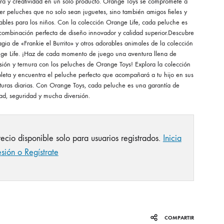
ura y creatividad en un solo producto. Orange Toys se compromete a
er peluches que no solo sean juguetes, sino también amigos fieles y
ables para los niños. Con la colección Orange Life, cada peluche es
combinación perfecta de diseño innovador y calidad superior.Descubre
gia de «Frankie el Burrito» y otros adorables animales de la colección
ge Life. ¡Haz de cada momento de juego una aventura llena de
sión y ternura con los peluches de Orange Toys! Explora la colección
leta y encuentra el peluche perfecto que acompañará a tu hijo en sus
turas diarias. Con Orange Toys, cada peluche es una garantía de
ad, seguridad y mucha diversión.
recio disponible solo para usuarios registrados.
Inicia
esión o Regístrate
COMPARTIR