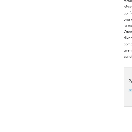
tern
ofrec
confi
una 
la ma
Oran
diver
comp
aven
calid
P
s