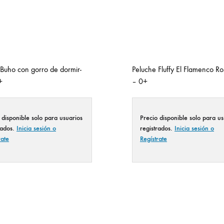
 Buho con gorro de dormir-
Peluche Fluffy El Flamenco R
+
– 0+
 disponible solo para usuarios
Precio disponible solo para us
rados.
Inicia sesión o
registrados.
Inicia sesión o
rate
Regístrate