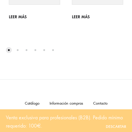
LEER MÁS
LEER MÁS
Catálogo
Información compras
Contacto
Venta exclusiva para profesionales (B2B). Pedido mínimo
©2024 Orange Toys. Todos los derechos están reservados
requerido: 100€.
DESCARTAR