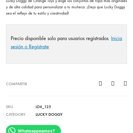
Lucky Doggy de Orange Toys y elige los conjuntos de ropa más originales
y de alta calidad para personalizar a tu muñeca. ¡Deja que Lucky Doggy
sea el reflejo de tu estilo y creatividad!
Precio disponible solo para usuarios registrados.
Inicia
sesión o Regístrate
COMPARTIR
SKU
LD6_125
CATEGORY
LUCKY DOGGY
Whatsappeamos?