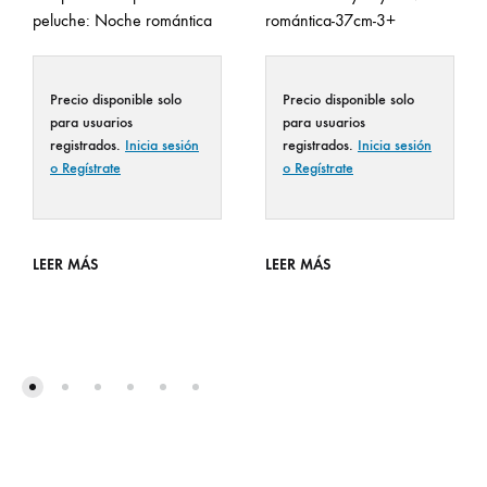
peluche: Noche romántica
romántica-37cm-3+
Precio disponible solo
Precio disponible solo
para usuarios
para usuarios
registrados.
Inicia sesión
registrados.
Inicia sesión
o Regístrate
o Regístrate
LEER MÁS
LEER MÁS