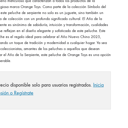
seño meticuloso que caracterizan a todos los productos de la
tigiosa marca Orange Toys. Como parte de la colección Símbolo del
 este peluche de serpiente no solo es un juguete, sino también un
o de colección con un profundo significado cultural. El Año de la
ente es sinónimo de sabiduría, intuición y transformación, cualidades
e reflejan en el diseño elegante y sofisticado de este peluche. Este
che es el regalo ideal para celebrar el Año Nuevo Chino 2025,
tando un toque de tradición y modernidad a cualquier hogar. Ya sea
 coleccionistas, amantes de los peluches o aquellos que desean
ar el Año de la Serpiente, este peluche de Orange Toys es una opción
erable.
recio disponible solo para usuarios registrados.
Inicia
esión o Regístrate