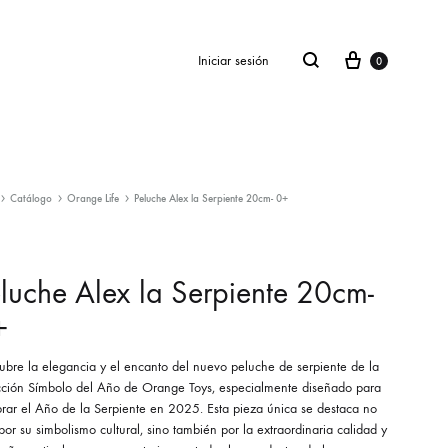
Cesta
buscar
Iniciar sesión
0
Catálogo
Orange Life
Peluche Alex la Serpiente 20cm- 0+
SS2018
Dresses
luche Alex la Serpiente 20cm-
Accessories
+
Footwear
ubre la elegancia y el encanto del nuevo peluche de serpiente de la
Sweatshirt
cción Símbolo del Año de Orange Toys, especialmente diseñado para
brar el Año de la Serpiente en 2025. Esta pieza única se destaca no
por su simbolismo cultural, sino también por la extraordinaria calidad y