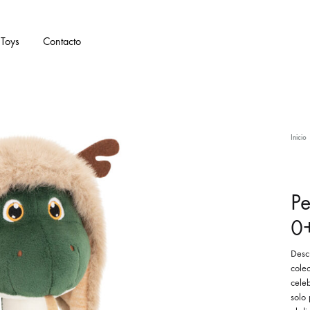
Toys
Contacto
Inicio
Pe
0
Desc
cole
cele
solo 