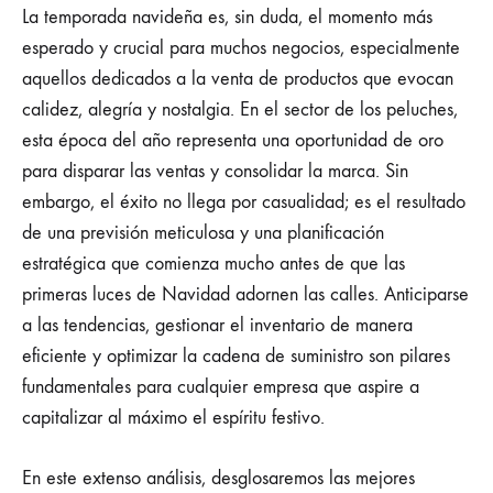
DE
La temporada navideña es, sin duda, el momento más
LA
esperado y crucial para muchos negocios, especialmente
NAVIDAD:
ESTRATEGIAS
aquellos dedicados a la venta de productos que evocan
CLAVE
calidez, alegría y nostalgia. En el sector de los peluches,
PARA
UNA
esta época del año representa una oportunidad de oro
PREVISIÓN
EXITOSA
para disparar las ventas y consolidar la marca. Sin
EN
embargo, el éxito no llega por casualidad; es el resultado
TU
NEGOCIO
de una previsión meticulosa y una planificación
DE
estratégica que comienza mucho antes de que las
PELUCHES
primeras luces de Navidad adornen las calles. Anticiparse
a las tendencias, gestionar el inventario de manera
eficiente y optimizar la cadena de suministro son pilares
fundamentales para cualquier empresa que aspire a
capitalizar al máximo el espíritu festivo.
En este extenso análisis, desglosaremos las mejores