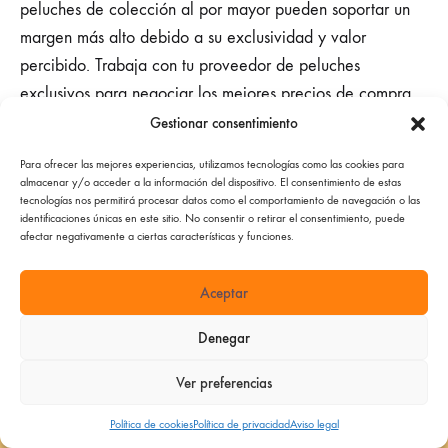
peluches de colección al por mayor pueden soportar un
margen más alto debido a su exclusividad y valor
percibido. Trabaja con tu proveedor de peluches
exclusivos para negociar los mejores precios de compra,
lo que te permitirá ofrecer precios competitivos sin
Gestionar consentimiento
sacrificar la rentabilidad.
Para ofrecer las mejores experiencias, utilizamos tecnologías como las cookies para
almacenar y/o acceder a la información del dispositivo. El consentimiento de estas
tecnologías nos permitirá procesar datos como el comportamiento de navegación o las
Precios Competitivos y
identificaciones únicas en este sitio. No consentir o retirar el consentimiento, puede
afectar negativamente a ciertas características y funciones.
Percepción de Valor
Aceptar
Investiga los precios de tus competidores para asegurarte
Denegar
de que tus ofertas sean atractivas. Sin embargo, no te
Ver preferencias
limites a competir solo por precio. Destaca el valor único
Venta exclusiva para profesionales (B2B). Pedido mínimo
de tus peluches de diseño al por mayor, su calidad, su
requerido: 100€.
DESCARTAR
Política de cookies
Política de privacidad
Aviso legal
exclusividad o la experiencia de compra que ofreces. Los