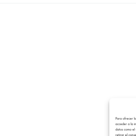
Para ofrecer l
acceder a la i
datos como el 
retirar el con