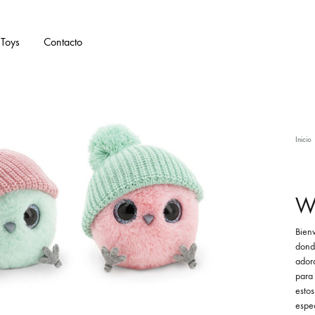
Toys
Contacto
Inicio
W
Bien
dond
adora
para
esto
espe