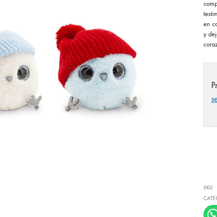
comp
testi
en c
y de
cora
P
s
SKU
CATE