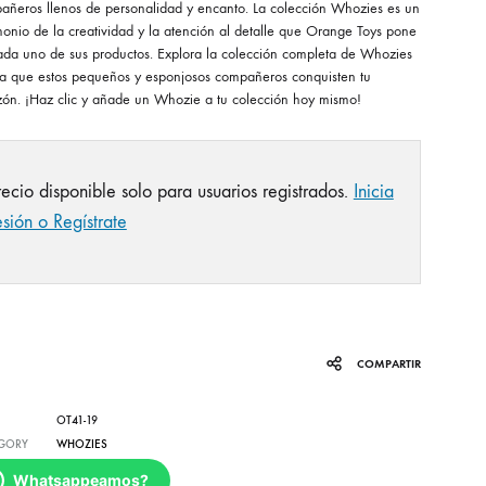
añeros llenos de personalidad y encanto. La colección Whozies es un
monio de la creatividad y la atención al detalle que Orange Toys pone
ada uno de sus productos. Explora la colección completa de Whozies
ja que estos pequeños y esponjosos compañeros conquisten tu
zón. ¡Haz clic y añade un Whozie a tu colección hoy mismo!
recio disponible solo para usuarios registrados.
Inicia
esión o Regístrate
COMPARTIR
OT41-19
GORY
WHOZIES
Whatsappeamos?