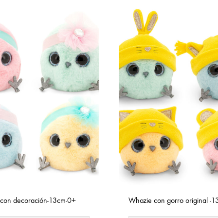
con decoración-13cm-0+
Whozie con gorro original -