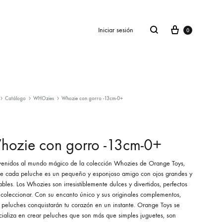
Cesta
buscar
Iniciar sesión
0
Catálogo
WHOzies
Whozie con gorro -13cm-0+
SS2018
Dresses
hozie con gorro -13cm-0+
Accessories
venidos al mundo mágico de la colección Whozies de Orange Toys,
Footwear
e cada peluche es un pequeño y esponjoso amigo con ojos grandes y
bles. Los Whozies son irresistiblemente dulces y divertidos, perfectos
Sweatshirt
 coleccionar. Con su encanto único y sus originales complementos,
s peluches conquistarán tu corazón en un instante. Orange Toys se
cializa en crear peluches que son más que simples juguetes, son